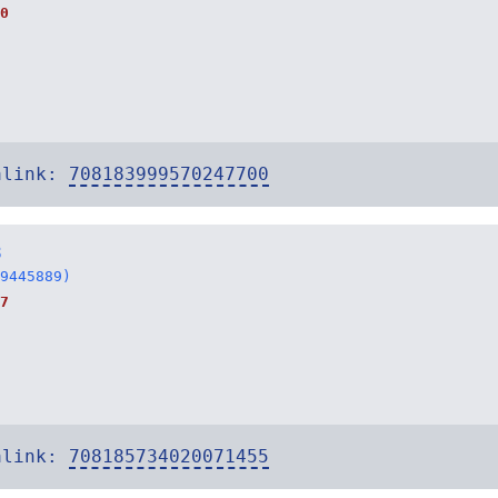
0
alink:
708183999570247700
8
9445889)
7
alink:
708185734020071455