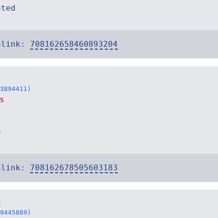
ated
alink:
708162658460893204
3894411)
5
e
alink:
708162678505603183
8
9445889)