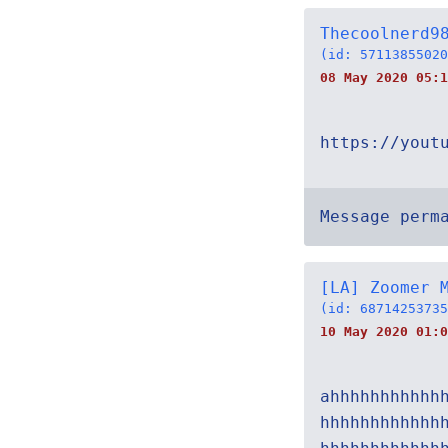
Thecoolnerd9
(id: 57113855020
08 May 2020 05:1
https://yout
Message perm
[LA] Zoomer 
(id: 68714253735
10 May 2020 01:0
ahhhhhhhhhhh
hhhhhhhhhhhh