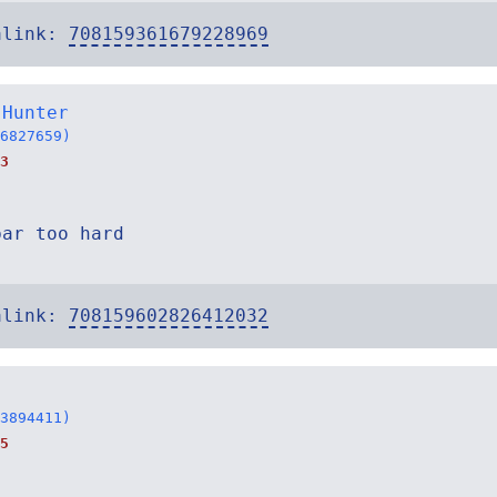
alink:
708159361679228969
 Hunter
6827659)
3
bar too hard
alink:
708159602826412032
3894411)
5