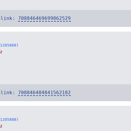
alink:
708846469699862529
1205888)
2
alink:
708846484841562182
1205888)
2