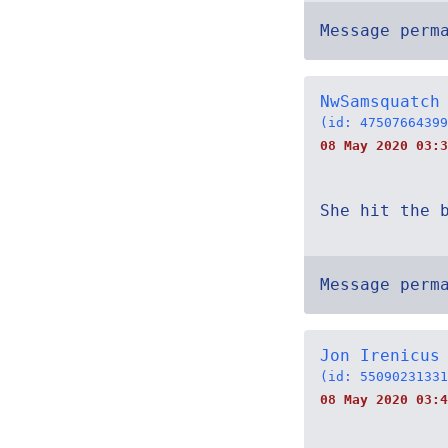
Message perm
NwSamsquatch
(id: 47507664399
08 May 2020 03:3
She hit the 
Message perm
Jon Irenicus
(id: 55090231331
08 May 2020 03:4