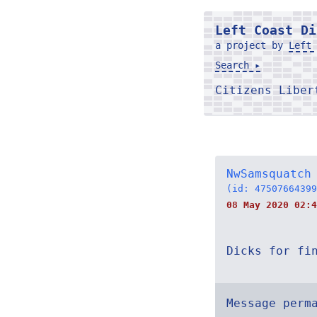
Left Coast Di
a project by
Left 
Search ▸
Citizens Libe
NwSamsquatch
(id: 47507664399
08 May 2020 02:4
Dicks for fi
Message perm