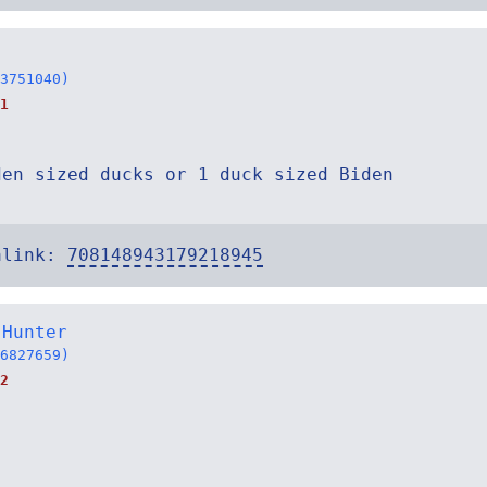
3751040)
1
den sized ducks or 1 duck sized Biden
alink:
708148943179218945
 Hunter
6827659)
2