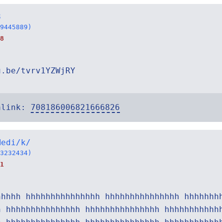
8
9445889)
8
u.be/tvrv1YZWjRY
alink:
708186006821666826
Medi/k/
3232434)
1
hhhhh hhhhhhhhhhhhhhh hhhhhhhhhhhhhhh hhhhhhh
h hhhhhhhhhhhhhhh hhhhhhhhhhhhhhh hhhhhhhhhhh