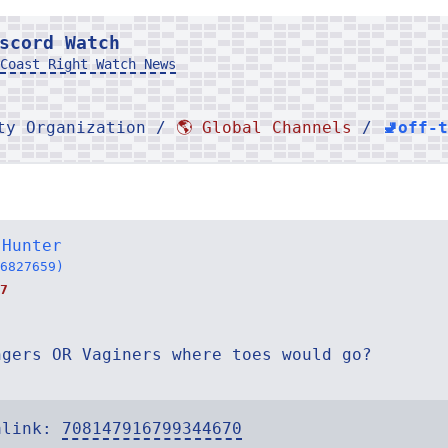
scord Watch
Coast Right Watch News
rty Organization /
🌎 Global Channels
/
🚽off-
 Hunter
6827659)
7
ngers OR Vaginers where toes would go?
alink:
708147916799344670