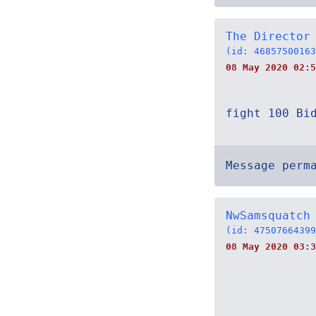
The Director
(id: 46857500163
08 May 2020 02:5
fight 100 Bi
Message perm
NwSamsquatch
(id: 47507664399
08 May 2020 03:3