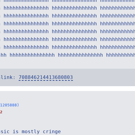
h hhhhhhhhhhhhhhh hhhhhhhhhhhhhhh hhhhhhhhhhh
h hhhhhhhhhhhhhhh hhhhhhhhhhhhhhh hhhhhhhhhhh
h hhhhhhhhhhhhhhh hhhhhhhhhhhhhhh hhhhhhhhhhh
h hhhhhhhhhhhhhhh hhhhhhhhhhhhhhh hhhhhhhhhhh
h hhhhhhhhhhhhhhh hhhhhhhhhhhhhhh hhhhhhhhhhh
h hhhhhhhhhhhhhhh hhhhhhhhhhhhhhh hhhhhhhhhhh
h hhhhhhhhhhhhhhh hhhhhhhhhhhhhhh hhhhhhhhhhh
hhh hhhhhhhhhhhhhhh hhhhhhhhhhhhhhh hhhhhhhhh
alink:
708846214413680803
1205888)
2
usic is mostly cringe