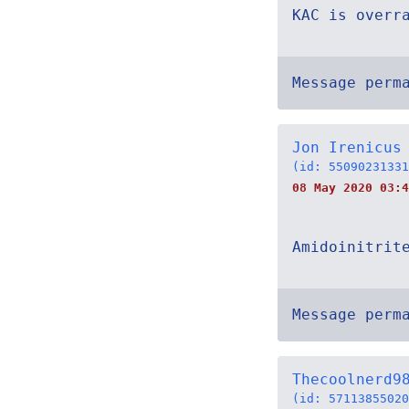
KAC is overr
Message perm
Jon Irenicus
(id: 55090231331
08 May 2020 03:4
Amidoinitrit
Message perm
Thecoolnerd9
(id: 57113855020